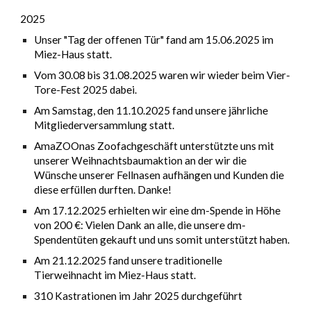
202
5
U
nser "Tag der offenen Tür" fand am 15.0
6
.2025 im
Miez-Haus statt.
V
om 3
0
.08 bis 31.0
8
.202
5
waren wir wieder beim Vier-
Tore-Fest 2025 dabei.
Am Samstag, den 11.10.2025 fand unsere jährliche
Mitgliederversammlung statt.
AmaZOOnas Zoofachgeschäft unterstützte uns mit
unserer Weihnachtsbaumaktion an der wir die
Wünsche unserer Fellnasen aufhängen und Kunden die
diese erfüllen durften. Danke!
Am 17.12.2025 erhielten wir eine dm-Spende in Höhe
von 200 €: Vielen Dank an alle, die unsere dm-
Spendentüten gekauft und uns somit unterstützt haben.
A
m
21
.12.202
5
fand unsere traditionelle
Tierweihnacht im Miez-Haus statt.
310 Kastrationen im Jahr 2025 durchgeführt