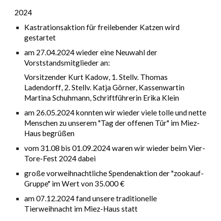
2024
Kastrationsaktion für freilebender Katzen wird
gestartet
am 27.04.2024
wieder eine
Neuwahl der
Vorststandsmitglieder an:
Vorsitzender Kurt Kadow, 1. Stellv.
Thomas
Ladendorff
, 2. Stellv. Katja Görner, Kassenwar
tin
Martina Schuhmann, Schriftführerin Erika Klein
am 26.05.2024 konnten wir wieder viele tolle und nette
Menschen zu unserem "Tag der offenen Tür" im Miez-
Haus begrüßen
vom 31.08 bis 01.09.2024 waren wir wieder beim Vier-
Tore-Fest 202
4
dabei
große vorweihnachtliche Spendenaktion der "zookauf-
Gruppe" im Wert von 35.000 €
am
07
.12.202
4
fand unsere traditionelle
Tierweihnacht im Miez-Haus statt